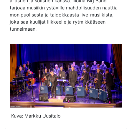
artistien ja solistien kanssa. Nokia Big Band
tarjoaa musiikin ystäville mahdollisuuden nauttia
monipuolisesta ja taidokkaasta live-musiikista,
joka saa kuulijat liikkeelle ja rytmikkääseen
tunnelmaan.
Kuva: Markku Uusitalo