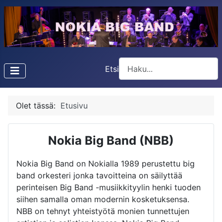
Etsi
Type 2 or more characters f
Olet tässä:
Etusivu
Nokia Big Band (NBB)
Nokia Big Band on Nokialla 1989 perustettu big
band orkesteri jonka tavoitteina on säilyttää
perinteisen Big Band -musiikkityylin henki tuoden
siihen samalla oman modernin kosketuksensa.
NBB on tehnyt yhteistyötä monien tunnettujen