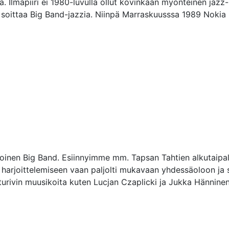
ä. Ilmapiiri ei 1980-luvulla ollut kovinkaan myönteinen jazz-
i soittaa Big Band-jazzia. Niinpä Marraskuusssa 1989 Nokia Big
poinen Big Band. Esiinnyimme mm. Tapsan Tahtien alkutaipal
arjoittelemiseen vaan paljolti mukavaan yhdessäoloon ja si
rivin muusikoita kuten Lucjan Czaplicki ja Jukka Hänninen.