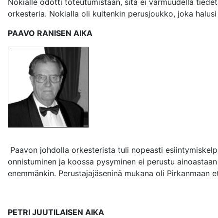
Nokialle odotti toteutumistaan, sitä ei varmuudella tiedet
orkesteria. Nokialla oli kuitenkin perusjoukko, joka halus
PAAVO RANISEN AIKA
Paavon johdolla orkesterista tuli nopeasti esiintymiskel
onnistuminen ja koossa pysyminen ei perustu ainoastaan h
enemmänkin. Perustajajäseninä mukana oli Pirkanmaan etu
PETRI JUUTILAISEN AIKA