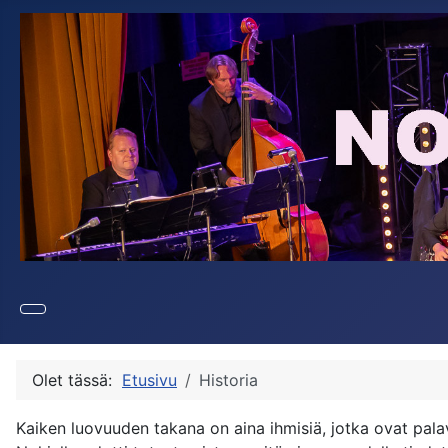
Olet tässä:
Etusivu
Historia
Kaiken luovuuden takana on aina ihmisiä, jotka ovat pala