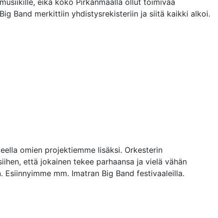
musiikille, eikä koko Pirkanmaalla ollut toimivaa
 Band merkittiin yhdistysrekisteriin ja siitä kaikki alkoi.
eella omien projektiemme lisäksi. Orkesterin
ihen, että jokainen tekee parhaansa ja vielä vähän
 Esiinnyimme mm. Imatran Big Band festivaaleilla.