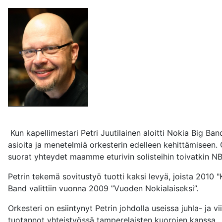
Kun kapellimestari Petri Juutilainen aloitti Nokia Big Band
asioita ja menetelmiä orkesterin edelleen kehittämiseen.
suorat yhteydet maamme eturivin solisteihin toivatkin NB
Petrin tekemä sovitustyö tuotti kaksi levyä, joista 2010 
Band valittiin vuonna 2009 ”Vuoden Nokialaiseksi”.
Orkesteri on esiintynyt Petrin johdolla useissa juhla- ja 
tuotannot yhteistyössä tamperelaisten kuorojen kanssa.