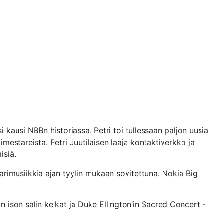
i kausi NBBn historiassa. Petri toi tullessaan paljon uusia
estareista. Petri Juutilaisen laaja kontaktiverkko ja
isiä.
sarimusiikkia ajan tyylin mukaan sovitettuna. Nokia Big
on ison salin keikat ja Duke Ellington’in Sacred Concert -