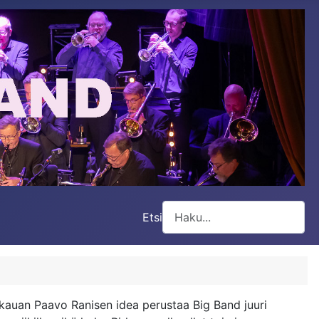
Etsi
Type 2 or more characters for
n kauan Paavo Ranisen idea perustaa Big Band juuri