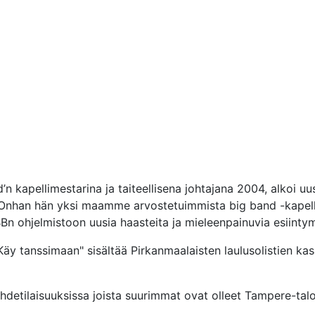
’n kapellimestarina ja taiteellisena johtajana 2004, alkoi uus
 Onhan hän yksi maamme arvostetuimmista big band -kapellim
Bn ohjelmistoon uusia haasteita ja mieleenpainuvia esiintym
"Käy tanssimaan" sisältää Pirkanmaalaisten laulusolistien ka
viihdetilaisuuksissa joista suurimmat ovat olleet Tampere-tal