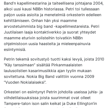
Band’n kapellimestarina ja taiteellisena johtajana 2004,
alkoi uusi kausi NBBn historiassa. Petri toi tullessaan
paljon uusia asioita ja menetelmiä orkesterin edelleen
kehittämiseen. Onhan hän yksi maamme
arvostetuimmista big band -kapellimestareista. Petri
Juutilaisen laaja kontaktiverkko ja suorat yhteydet
maamme eturivin solisteihin toivatkin NBBn
ohjelmistoon uusia haasteita ja mieleenpainuvia
esiintymisiä.
Petrin tekemä sovitustyö tuotti kaksi levyä, joista 2010
"Käy tanssimaan" sisältää Pirkanmaalaisten
laulusolistien kasarimusiikkia ajan tyylin mukaan
sovitettuna. Nokia Big Band valittiin vuonna 2009
”Vuoden Nokialaiseksi”.
Orkesteri on esiintynyt Petrin johdolla useissa juhla- ja
viihdetilaisuuksissa joista suurimmat ovat olleet
Tampere-talon ison salin keikat ja Duke Ellington’in