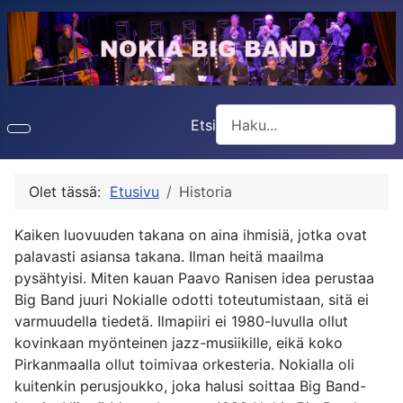
Etsi
Type 2 or more characters f
Olet tässä:
Etusivu
Historia
Kaiken luovuuden takana on aina ihmisiä, jotka ovat
palavasti asiansa takana. Ilman heitä maailma
pysähtyisi. Miten kauan Paavo Ranisen idea perustaa
Big Band juuri Nokialle odotti toteutumistaan, sitä ei
varmuudella tiedetä. Ilmapiiri ei 1980-luvulla ollut
kovinkaan myönteinen jazz-musiikille, eikä koko
Pirkanmaalla ollut toimivaa orkesteria. Nokialla oli
kuitenkin perusjoukko, joka halusi soittaa Big Band-