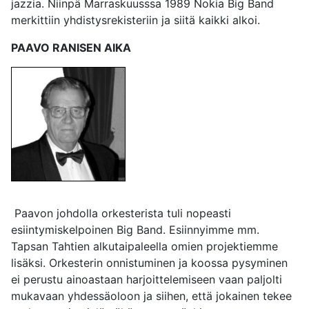
jazzia. Niinpä Marraskuusssa 1989 Nokia Big Band
merkittiin yhdistysrekisteriin ja siitä kaikki alkoi.
PAAVO RANISEN AIKA
Paavon johdolla orkesterista tuli nopeasti
esiintymiskelpoinen Big Band. Esiinnyimme mm.
Tapsan Tahtien alkutaipaleella omien projektiemme
lisäksi. Orkesterin onnistuminen ja koossa pysyminen
ei perustu ainoastaan harjoittelemiseen vaan paljolti
mukavaan yhdessäoloon ja siihen, että jokainen tekee