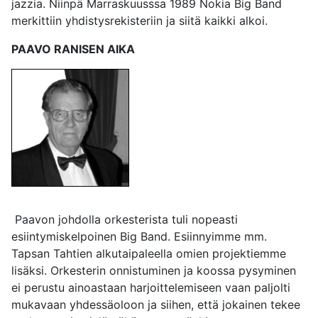
jazzia. Niinpä Marraskuusssa 1989 Nokia Big Band
merkittiin yhdistysrekisteriin ja siitä kaikki alkoi.
PAAVO RANISEN AIKA
Paavon johdolla orkesterista tuli nopeasti
esiintymiskelpoinen Big Band. Esiinnyimme mm.
Tapsan Tahtien alkutaipaleella omien projektiemme
lisäksi. Orkesterin onnistuminen ja koossa pysyminen
ei perustu ainoastaan harjoittelemiseen vaan paljolti
mukavaan yhdessäoloon ja siihen, että jokainen tekee