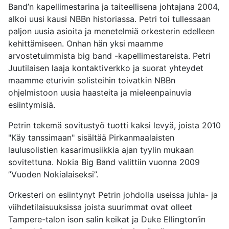
Band’n kapellimestarina ja taiteellisena johtajana 2004,
alkoi uusi kausi NBBn historiassa. Petri toi tullessaan
paljon uusia asioita ja menetelmiä orkesterin edelleen
kehittämiseen. Onhan hän yksi maamme
arvostetuimmista big band -kapellimestareista. Petri
Juutilaisen laaja kontaktiverkko ja suorat yhteydet
maamme eturivin solisteihin toivatkin NBBn
ohjelmistoon uusia haasteita ja mieleenpainuvia
esiintymisiä.
Petrin tekemä sovitustyö tuotti kaksi levyä, joista 2010
"Käy tanssimaan" sisältää Pirkanmaalaisten
laulusolistien kasarimusiikkia ajan tyylin mukaan
sovitettuna. Nokia Big Band valittiin vuonna 2009
”Vuoden Nokialaiseksi”.
Orkesteri on esiintynyt Petrin johdolla useissa juhla- ja
viihdetilaisuuksissa joista suurimmat ovat olleet
Tampere-talon ison salin keikat ja Duke Ellington’in