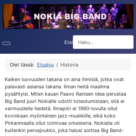
Etsi
Type 2 or more characters f
Olet tässä:
Etusivu
Historia
Kaiken luovuuden takana on aina ihmisiä, jotka ovat
palavasti asiansa takana. Ilman heitä maailma
pysähtyisi. Miten kauan Paavo Ranisen idea perustaa
Big Band juuri Nokialle odotti toteutumistaan, sitä ei
varmuudella tiedetä. Ilmapiiri ei 1980-luvulla ollut
kovinkaan myönteinen jazz-musiikille, eikä koko
Pirkanmaalla ollut toimivaa orkesteria. Nokialla oli
kuitenkin perusjoukko, joka halusi soittaa Big Band-