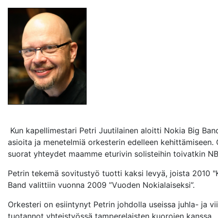
Kun kapellimestari Petri Juutilainen aloitti Nokia Big Band
asioita ja menetelmiä orkesterin edelleen kehittämiseen.
suorat yhteydet maamme eturivin solisteihin toivatkin NB
Petrin tekemä sovitustyö tuotti kaksi levyä, joista 2010 
Band valittiin vuonna 2009 ”Vuoden Nokialaiseksi”.
Orkesteri on esiintynyt Petrin johdolla useissa juhla- ja 
tuotannot yhteistyössä tamperelaisten kuorojen kanssa.