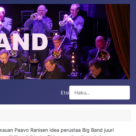
Etsi
Type 2 or more characters for
n kauan Paavo Ranisen idea perustaa Big Band juuri