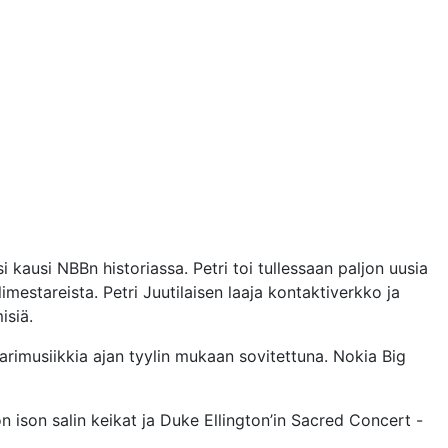
i kausi NBBn historiassa. Petri toi tullessaan paljon uusia
estareista. Petri Juutilaisen laaja kontaktiverkko ja
isiä.
sarimusiikkia ajan tyylin mukaan sovitettuna. Nokia Big
on ison salin keikat ja Duke Ellington’in Sacred Concert -