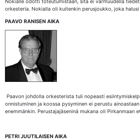
Nokialle odotti toteutumistaan, sitä ei varmuudella tiedet
orkesteria. Nokialla oli kuitenkin perusjoukko, joka halus
PAAVO RANISEN AIKA
Paavon johdolla orkesterista tuli nopeasti esiintymiskel
onnistuminen ja koossa pysyminen ei perustu ainoastaan h
enemmänkin. Perustajajäseninä mukana oli Pirkanmaan etu
PETRI JUUTILAISEN AIKA