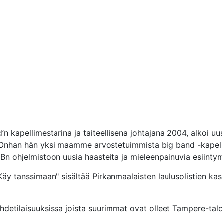
’n kapellimestarina ja taiteellisena johtajana 2004, alkoi uus
 Onhan hän yksi maamme arvostetuimmista big band -kapellim
Bn ohjelmistoon uusia haasteita ja mieleenpainuvia esiintym
"Käy tanssimaan" sisältää Pirkanmaalaisten laulusolistien ka
viihdetilaisuuksissa joista suurimmat ovat olleet Tampere-tal