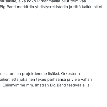
musiikille, eikä koko Pirkanmaalla ollut toimivaa
 Band merkittiin yhdistysrekisteriin ja siitä kaikki alkoi.
eella omien projektiemme lisäksi. Orkesterin
ihen, että jokainen tekee parhaansa ja vielä vähän
 Esiinnyimme mm. Imatran Big Band festivaaleilla.