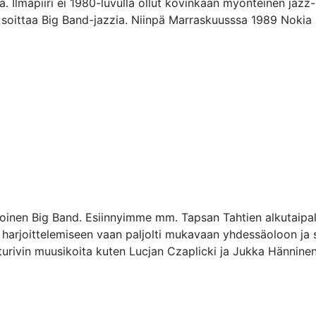
ä. Ilmapiiri ei 1980-luvulla ollut kovinkaan myönteinen jazz-
i soittaa Big Band-jazzia. Niinpä Marraskuusssa 1989 Nokia Big
poinen Big Band. Esiinnyimme mm. Tapsan Tahtien alkutaipal
arjoittelemiseen vaan paljolti mukavaan yhdessäoloon ja si
rivin muusikoita kuten Lucjan Czaplicki ja Jukka Hänninen.