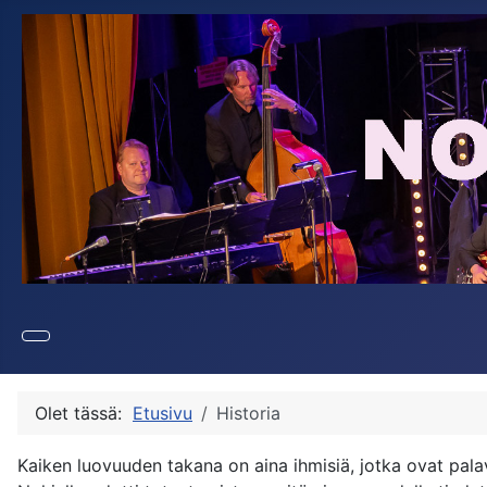
Olet tässä:
Etusivu
Historia
Kaiken luovuuden takana on aina ihmisiä, jotka ovat pala