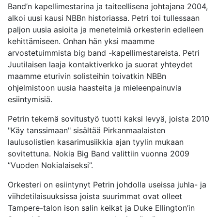
Band’n kapellimestarina ja taiteellisena johtajana 2004,
alkoi uusi kausi NBBn historiassa. Petri toi tullessaan
paljon uusia asioita ja menetelmiä orkesterin edelleen
kehittämiseen. Onhan hän yksi maamme
arvostetuimmista big band -kapellimestareista. Petri
Juutilaisen laaja kontaktiverkko ja suorat yhteydet
maamme eturivin solisteihin toivatkin NBBn
ohjelmistoon uusia haasteita ja mieleenpainuvia
esiintymisiä.
Petrin tekemä sovitustyö tuotti kaksi levyä, joista 2010
"Käy tanssimaan" sisältää Pirkanmaalaisten
laulusolistien kasarimusiikkia ajan tyylin mukaan
sovitettuna. Nokia Big Band valittiin vuonna 2009
”Vuoden Nokialaiseksi”.
Orkesteri on esiintynyt Petrin johdolla useissa juhla- ja
viihdetilaisuuksissa joista suurimmat ovat olleet
Tampere-talon ison salin keikat ja Duke Ellington’in