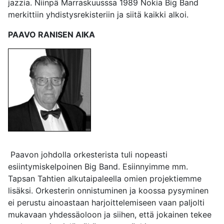
jazzia. Niinpä Marraskuusssa 1989 Nokia Big Band
merkittiin yhdistysrekisteriin ja siitä kaikki alkoi.
PAAVO RANISEN AIKA
Paavon johdolla orkesterista tuli nopeasti
esiintymiskelpoinen Big Band. Esiinnyimme mm.
Tapsan Tahtien alkutaipaleella omien projektiemme
lisäksi. Orkesterin onnistuminen ja koossa pysyminen
ei perustu ainoastaan harjoittelemiseen vaan paljolti
mukavaan yhdessäoloon ja siihen, että jokainen tekee