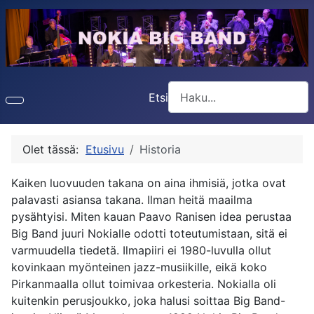
Etsi
Type 2 or more characters f
Olet tässä:
Etusivu
Historia
Kaiken luovuuden takana on aina ihmisiä, jotka ovat
palavasti asiansa takana. Ilman heitä maailma
pysähtyisi. Miten kauan Paavo Ranisen idea perustaa
Big Band juuri Nokialle odotti toteutumistaan, sitä ei
varmuudella tiedetä. Ilmapiiri ei 1980-luvulla ollut
kovinkaan myönteinen jazz-musiikille, eikä koko
Pirkanmaalla ollut toimivaa orkesteria. Nokialla oli
kuitenkin perusjoukko, joka halusi soittaa Big Band-