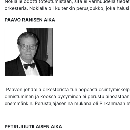
Nokialle odotti toteutumistaan, sitä ei varmuudella tiedet
orkesteria. Nokialla oli kuitenkin perusjoukko, joka halus
PAAVO RANISEN AIKA
Paavon johdolla orkesterista tuli nopeasti esiintymiskel
onnistuminen ja koossa pysyminen ei perustu ainoastaan h
enemmänkin. Perustajajäseninä mukana oli Pirkanmaan etu
PETRI JUUTILAISEN AIKA