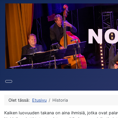
Olet tässä:
Etusivu
Historia
Kaiken luovuuden takana on aina ihmisiä, jotka ovat pala