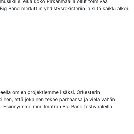
musiikille, eikä koko Pirkanmaalla ollut toimivaa
 Band merkittiin yhdistysrekisteriin ja siitä kaikki alkoi.
eella omien projektiemme lisäksi. Orkesterin
ihen, että jokainen tekee parhaansa ja vielä vähän
 Esiinnyimme mm. Imatran Big Band festivaaleilla.