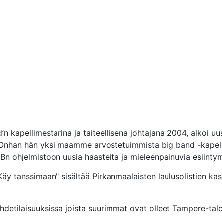
’n kapellimestarina ja taiteellisena johtajana 2004, alkoi uus
 Onhan hän yksi maamme arvostetuimmista big band -kapellim
Bn ohjelmistoon uusia haasteita ja mieleenpainuvia esiintym
"Käy tanssimaan" sisältää Pirkanmaalaisten laulusolistien ka
viihdetilaisuuksissa joista suurimmat ovat olleet Tampere-tal