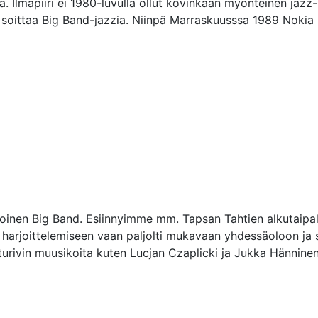
ä. Ilmapiiri ei 1980-luvulla ollut kovinkaan myönteinen jazz-
i soittaa Big Band-jazzia. Niinpä Marraskuusssa 1989 Nokia Big
poinen Big Band. Esiinnyimme mm. Tapsan Tahtien alkutaipal
arjoittelemiseen vaan paljolti mukavaan yhdessäoloon ja si
rivin muusikoita kuten Lucjan Czaplicki ja Jukka Hänninen.