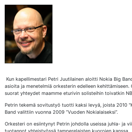
Kun kapellimestari Petri Juutilainen aloitti Nokia Big Band
asioita ja menetelmiä orkesterin edelleen kehittämiseen.
suorat yhteydet maamme eturivin solisteihin toivatkin NB
Petrin tekemä sovitustyö tuotti kaksi levyä, joista 2010 
Band valittiin vuonna 2009 ”Vuoden Nokialaiseksi”.
Orkesteri on esiintynyt Petrin johdolla useissa juhla- ja 
tuotannot yhteistyössä tamperelaisten kuorojen kanssa.