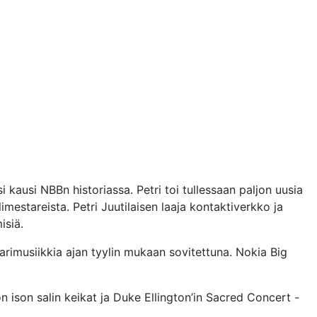
i kausi NBBn historiassa. Petri toi tullessaan paljon uusia
estareista. Petri Juutilaisen laaja kontaktiverkko ja
isiä.
sarimusiikkia ajan tyylin mukaan sovitettuna. Nokia Big
on ison salin keikat ja Duke Ellington’in Sacred Concert -