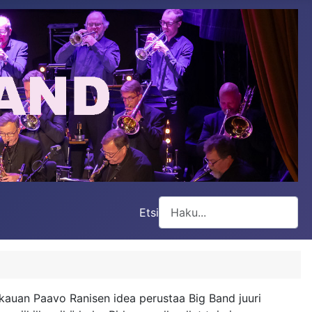
Etsi
Type 2 or more characters for
n kauan Paavo Ranisen idea perustaa Big Band juuri