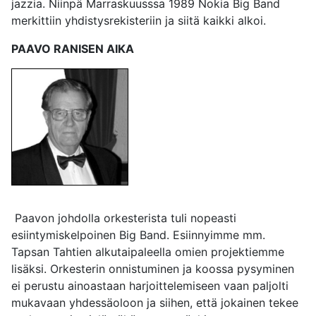
jazzia. Niinpä Marraskuusssa 1989 Nokia Big Band
merkittiin yhdistysrekisteriin ja siitä kaikki alkoi.
PAAVO RANISEN AIKA
Paavon johdolla orkesterista tuli nopeasti
esiintymiskelpoinen Big Band. Esiinnyimme mm.
Tapsan Tahtien alkutaipaleella omien projektiemme
lisäksi. Orkesterin onnistuminen ja koossa pysyminen
ei perustu ainoastaan harjoittelemiseen vaan paljolti
mukavaan yhdessäoloon ja siihen, että jokainen tekee