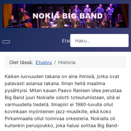
Etsi
Type 2 or more characters f
Olet tässä:
Etusivu
Historia
Kaiken luovuuden takana on aina ihmisiä, jotka ovat
palavasti asiansa takana. Ilman heitä maailma
pysähtyisi. Miten kauan Paavo Ranisen idea perustaa
Big Band juuri Nokialle odotti toteutumistaan, sitä ei
varmuudella tiedetä. Ilmapiiri ei 1980-luvulla ollut
kovinkaan myönteinen jazz-musiikille, eikä koko
Pirkanmaalla ollut toimivaa orkesteria. Nokialla oli
kuitenkin perusjoukko, joka halusi soittaa Big Band-