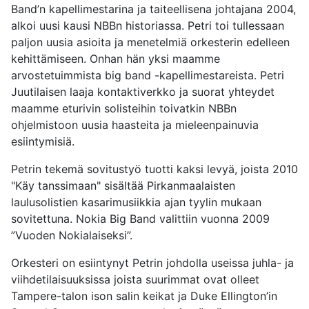
Band’n kapellimestarina ja taiteellisena johtajana 2004,
alkoi uusi kausi NBBn historiassa. Petri toi tullessaan
paljon uusia asioita ja menetelmiä orkesterin edelleen
kehittämiseen. Onhan hän yksi maamme
arvostetuimmista big band -kapellimestareista. Petri
Juutilaisen laaja kontaktiverkko ja suorat yhteydet
maamme eturivin solisteihin toivatkin NBBn
ohjelmistoon uusia haasteita ja mieleenpainuvia
esiintymisiä.
Petrin tekemä sovitustyö tuotti kaksi levyä, joista 2010
"Käy tanssimaan" sisältää Pirkanmaalaisten
laulusolistien kasarimusiikkia ajan tyylin mukaan
sovitettuna. Nokia Big Band valittiin vuonna 2009
”Vuoden Nokialaiseksi”.
Orkesteri on esiintynyt Petrin johdolla useissa juhla- ja
viihdetilaisuuksissa joista suurimmat ovat olleet
Tampere-talon ison salin keikat ja Duke Ellington’in