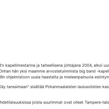
’n kapellimestarina ja taiteellisena johtajana 2004, alkoi uus
 Onhan hän yksi maamme arvostetuimmista big band -kapellim
Bn ohjelmistoon uusia haasteita ja mieleenpainuvia esiintym
"Käy tanssimaan" sisältää Pirkanmaalaisten laulusolistien ka
viihdetilaisuuksissa joista suurimmat ovat olleet Tampere-tal