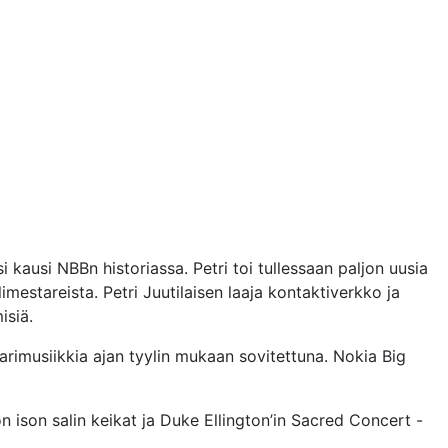
i kausi NBBn historiassa. Petri toi tullessaan paljon uusia
estareista. Petri Juutilaisen laaja kontaktiverkko ja
isiä.
sarimusiikkia ajan tyylin mukaan sovitettuna. Nokia Big
on ison salin keikat ja Duke Ellington’in Sacred Concert -