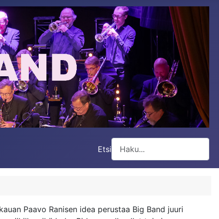
Etsi
Type 2 or more characters for
n kauan Paavo Ranisen idea perustaa Big Band juuri