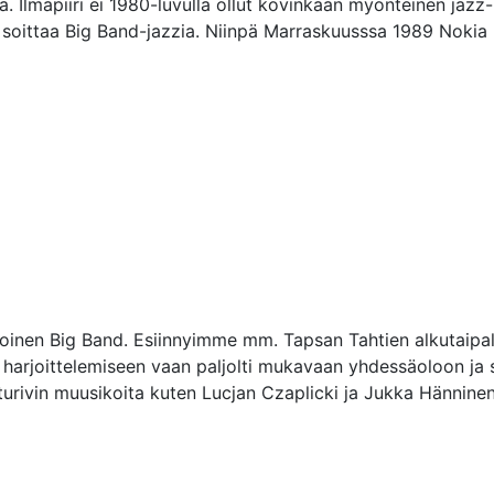
ä. Ilmapiiri ei 1980-luvulla ollut kovinkaan myönteinen jazz-
i soittaa Big Band-jazzia. Niinpä Marraskuusssa 1989 Nokia Big
poinen Big Band. Esiinnyimme mm. Tapsan Tahtien alkutaipal
arjoittelemiseen vaan paljolti mukavaan yhdessäoloon ja si
rivin muusikoita kuten Lucjan Czaplicki ja Jukka Hänninen.