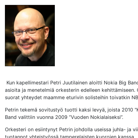
Kun kapellimestari Petri Juutilainen aloitti Nokia Big Band
asioita ja menetelmiä orkesterin edelleen kehittämiseen.
suorat yhteydet maamme eturivin solisteihin toivatkin NB
Petrin tekemä sovitustyö tuotti kaksi levyä, joista 2010 
Band valittiin vuonna 2009 ”Vuoden Nokialaiseksi”.
Orkesteri on esiintynyt Petrin johdolla useissa juhla- ja 
tuotannot yhteistyössä tamperelaisten kuorojen kanssa.