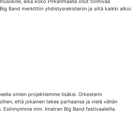
musiikille, eikä koko Pirkanmaalla ollut toimivaa
 Band merkittiin yhdistysrekisteriin ja siitä kaikki alkoi.
eella omien projektiemme lisäksi. Orkesterin
ihen, että jokainen tekee parhaansa ja vielä vähän
 Esiinnyimme mm. Imatran Big Band festivaaleilla.