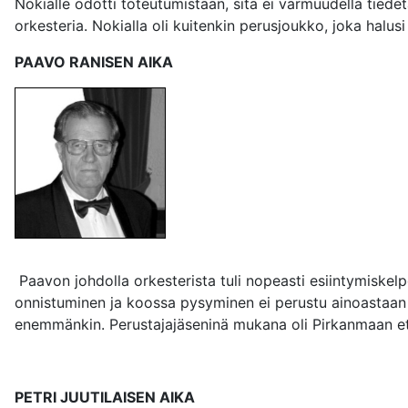
Nokialle odotti toteutumistaan, sitä ei varmuudella tiedet
orkesteria. Nokialla oli kuitenkin perusjoukko, joka halus
PAAVO RANISEN AIKA
Paavon johdolla orkesterista tuli nopeasti esiintymiskel
onnistuminen ja koossa pysyminen ei perustu ainoastaan h
enemmänkin. Perustajajäseninä mukana oli Pirkanmaan etu
PETRI JUUTILAISEN AIKA