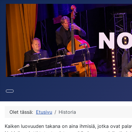
Olet tässä:
Etusivu
Historia
Kaiken luovuuden takana on aina ihmisiä, jotka ovat pala