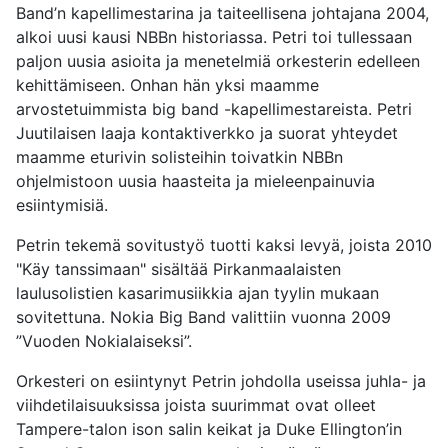
Band’n kapellimestarina ja taiteellisena johtajana 2004,
alkoi uusi kausi NBBn historiassa. Petri toi tullessaan
paljon uusia asioita ja menetelmiä orkesterin edelleen
kehittämiseen. Onhan hän yksi maamme
arvostetuimmista big band -kapellimestareista. Petri
Juutilaisen laaja kontaktiverkko ja suorat yhteydet
maamme eturivin solisteihin toivatkin NBBn
ohjelmistoon uusia haasteita ja mieleenpainuvia
esiintymisiä.
Petrin tekemä sovitustyö tuotti kaksi levyä, joista 2010
"Käy tanssimaan" sisältää Pirkanmaalaisten
laulusolistien kasarimusiikkia ajan tyylin mukaan
sovitettuna. Nokia Big Band valittiin vuonna 2009
”Vuoden Nokialaiseksi”.
Orkesteri on esiintynyt Petrin johdolla useissa juhla- ja
viihdetilaisuuksissa joista suurimmat ovat olleet
Tampere-talon ison salin keikat ja Duke Ellington’in