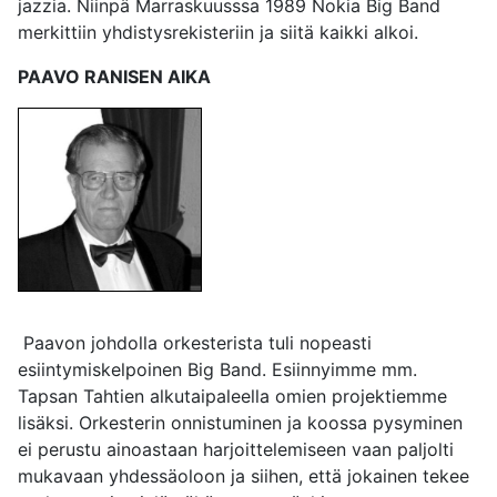
jazzia. Niinpä Marraskuusssa 1989 Nokia Big Band
merkittiin yhdistysrekisteriin ja siitä kaikki alkoi.
PAAVO RANISEN AIKA
Paavon johdolla orkesterista tuli nopeasti
esiintymiskelpoinen Big Band. Esiinnyimme mm.
Tapsan Tahtien alkutaipaleella omien projektiemme
lisäksi. Orkesterin onnistuminen ja koossa pysyminen
ei perustu ainoastaan harjoittelemiseen vaan paljolti
mukavaan yhdessäoloon ja siihen, että jokainen tekee