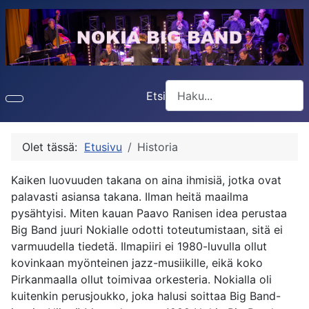
Etsi
Type 2 or more characters f
Olet tässä:
Etusivu
Historia
Kaiken luovuuden takana on aina ihmisiä, jotka ovat
palavasti asiansa takana. Ilman heitä maailma
pysähtyisi. Miten kauan Paavo Ranisen idea perustaa
Big Band juuri Nokialle odotti toteutumistaan, sitä ei
varmuudella tiedetä. Ilmapiiri ei 1980-luvulla ollut
kovinkaan myönteinen jazz-musiikille, eikä koko
Pirkanmaalla ollut toimivaa orkesteria. Nokialla oli
kuitenkin perusjoukko, joka halusi soittaa Big Band-