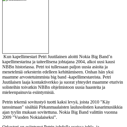
Kun kapellimestari Petri Juutilainen aloitti Nokia Big Band’n
kapellimestarina ja taiteellisena johtajana 2004, alkoi uusi kausi
NBBn historiassa. Petri toi tullessaan paljon uusia asioita ja
menetelmiä orkesterin edelleen kehittämiseen. Onhan hän yksi
maamme arvostetuimmista big band -kapellimestareista. Petri
Juutilaisen laaja kontaktiverkko ja suorat yhteydet maamme eturivin
solisteihin toivatkin NBBn ohjelmistoon uusia haasteita ja
mieleenpainuvia esiintymisiä.
Petrin tekemä sovitustyö tuotti kaksi levyä, joista 2010 "Käy
tanssimaan" sisältää Pirkanmaalaisten laulusolistien kasarimusiikkia
ajan tyylin mukaan sovitettuna. Nokia Big Band valittiin vuonna
2009 ”Vuoden Nokialaiseksi”.
Orkesteri on esiintynyt Petrin johdolla useissa juhla- ja