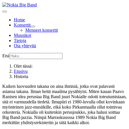
Home
Konsertit
Menneet konsertit
Muusikot
Tietoja
Ota yhteyttä
Etsi
Olet tässä:
Etusivu
Historia
Kaiken luovuuden takana on aina ihmisiä, jotka ovat palavasti
asiansa takana. Ilman heitä maailma pysähtyisi. Miten kauan Paavo
Ranisen idea perustaa Big Band juuri Nokialle odotti toteutumistaan,
sitä ei varmuudella tiedetä. Ilmapiiri ei 1980-luvulla ollut kovinkaan
myönteinen jazz-musiikille, eikä koko Pirkanmaalla ollut toimivaa
orkesteria. Nokialla oli kuitenkin perusjoukko, joka halusi soittaa
Big Band-jazzia. Niinpä Marraskuusssa 1989 Nokia Big Band
merkittiin yhdistysrekisteriin ja siitä kaikki alkoi.