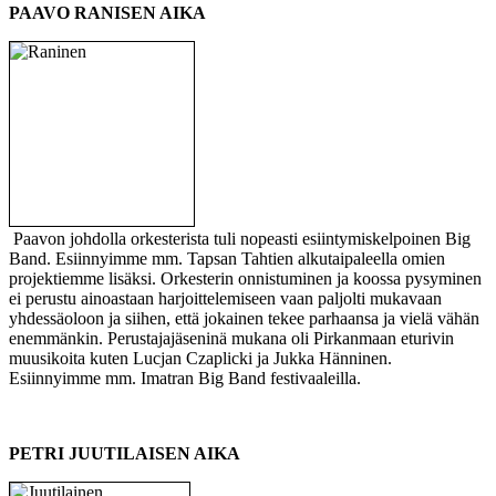
PAAVO RANISEN AIKA
Paavon johdolla orkesterista tuli nopeasti esiintymiskelpoinen Big
Band. Esiinnyimme mm. Tapsan Tahtien alkutaipaleella omien
projektiemme lisäksi. Orkesterin onnistuminen ja koossa pysyminen
ei perustu ainoastaan harjoittelemiseen vaan paljolti mukavaan
yhdessäoloon ja siihen, että jokainen tekee parhaansa ja vielä vähän
enemmänkin. Perustajajäseninä mukana oli Pirkanmaan eturivin
muusikoita kuten Lucjan Czaplicki ja Jukka Hänninen.
Esiinnyimme mm. Imatran Big Band festivaaleilla.
PETRI JUUTILAISEN AIKA