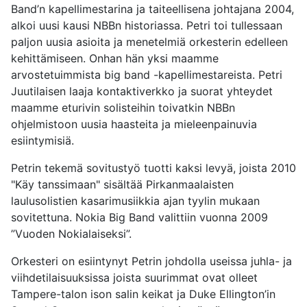
Band’n kapellimestarina ja taiteellisena johtajana 2004,
alkoi uusi kausi NBBn historiassa. Petri toi tullessaan
paljon uusia asioita ja menetelmiä orkesterin edelleen
kehittämiseen. Onhan hän yksi maamme
arvostetuimmista big band -kapellimestareista. Petri
Juutilaisen laaja kontaktiverkko ja suorat yhteydet
maamme eturivin solisteihin toivatkin NBBn
ohjelmistoon uusia haasteita ja mieleenpainuvia
esiintymisiä.
Petrin tekemä sovitustyö tuotti kaksi levyä, joista 2010
"Käy tanssimaan" sisältää Pirkanmaalaisten
laulusolistien kasarimusiikkia ajan tyylin mukaan
sovitettuna. Nokia Big Band valittiin vuonna 2009
”Vuoden Nokialaiseksi”.
Orkesteri on esiintynyt Petrin johdolla useissa juhla- ja
viihdetilaisuuksissa joista suurimmat ovat olleet
Tampere-talon ison salin keikat ja Duke Ellington’in