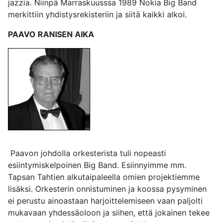
jazzia. Niinpä Marraskuusssa 1989 Nokia Big Band
merkittiin yhdistysrekisteriin ja siitä kaikki alkoi.
PAAVO RANISEN AIKA
Paavon johdolla orkesterista tuli nopeasti
esiintymiskelpoinen Big Band. Esiinnyimme mm.
Tapsan Tahtien alkutaipaleella omien projektiemme
lisäksi. Orkesterin onnistuminen ja koossa pysyminen
ei perustu ainoastaan harjoittelemiseen vaan paljolti
mukavaan yhdessäoloon ja siihen, että jokainen tekee