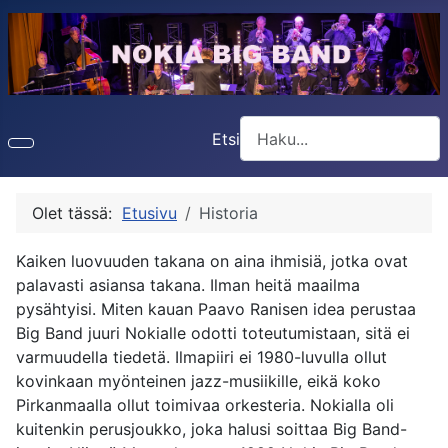
Etsi
Type 2 or more characters f
Olet tässä:
Etusivu
Historia
Kaiken luovuuden takana on aina ihmisiä, jotka ovat
palavasti asiansa takana. Ilman heitä maailma
pysähtyisi. Miten kauan Paavo Ranisen idea perustaa
Big Band juuri Nokialle odotti toteutumistaan, sitä ei
varmuudella tiedetä. Ilmapiiri ei 1980-luvulla ollut
kovinkaan myönteinen jazz-musiikille, eikä koko
Pirkanmaalla ollut toimivaa orkesteria. Nokialla oli
kuitenkin perusjoukko, joka halusi soittaa Big Band-