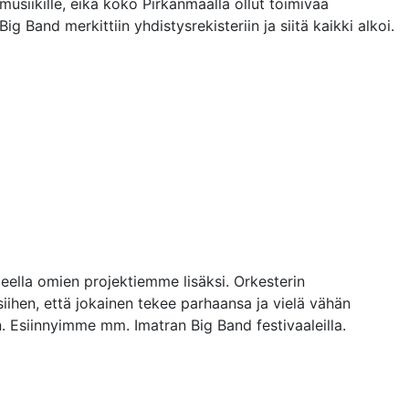
musiikille, eikä koko Pirkanmaalla ollut toimivaa
 Band merkittiin yhdistysrekisteriin ja siitä kaikki alkoi.
eella omien projektiemme lisäksi. Orkesterin
ihen, että jokainen tekee parhaansa ja vielä vähän
 Esiinnyimme mm. Imatran Big Band festivaaleilla.