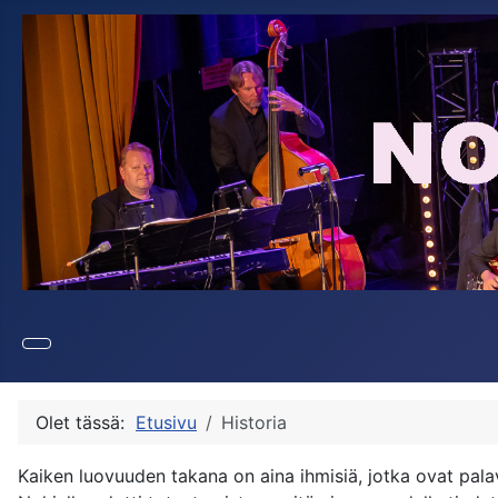
Olet tässä:
Etusivu
Historia
Kaiken luovuuden takana on aina ihmisiä, jotka ovat pala