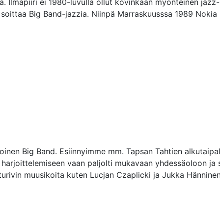
ä. Ilmapiiri ei 1980-luvulla ollut kovinkaan myönteinen jazz-
i soittaa Big Band-jazzia. Niinpä Marraskuusssa 1989 Nokia Big
poinen Big Band. Esiinnyimme mm. Tapsan Tahtien alkutaipal
arjoittelemiseen vaan paljolti mukavaan yhdessäoloon ja si
rivin muusikoita kuten Lucjan Czaplicki ja Jukka Hänninen.