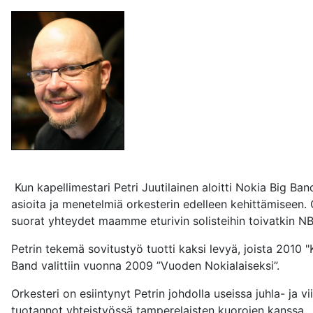
Kun kapellimestari Petri Juutilainen aloitti Nokia Big Band
asioita ja menetelmiä orkesterin edelleen kehittämiseen.
suorat yhteydet maamme eturivin solisteihin toivatkin NB
Petrin tekemä sovitustyö tuotti kaksi levyä, joista 2010 
Band valittiin vuonna 2009 ”Vuoden Nokialaiseksi”.
Orkesteri on esiintynyt Petrin johdolla useissa juhla- ja 
tuotannot yhteistyössä tamperelaisten kuorojen kanssa.