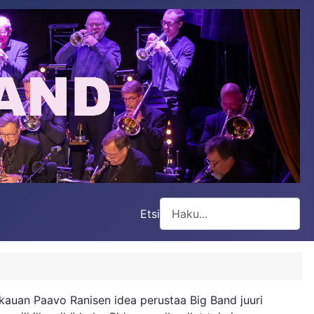
Etsi
Type 2 or more characters for
n kauan Paavo Ranisen idea perustaa Big Band juuri