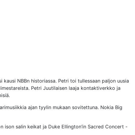
i kausi NBBn historiassa. Petri toi tullessaan paljon uusia
estareista. Petri Juutilaisen laaja kontaktiverkko ja
isiä.
sarimusiikkia ajan tyylin mukaan sovitettuna. Nokia Big
on ison salin keikat ja Duke Ellington’in Sacred Concert -