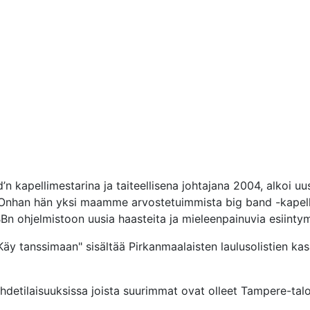
’n kapellimestarina ja taiteellisena johtajana 2004, alkoi uus
 Onhan hän yksi maamme arvostetuimmista big band -kapellim
Bn ohjelmistoon uusia haasteita ja mieleenpainuvia esiintym
"Käy tanssimaan" sisältää Pirkanmaalaisten laulusolistien ka
viihdetilaisuuksissa joista suurimmat ovat olleet Tampere-tal