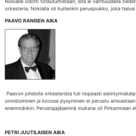
Nokialle odotti toteutumistaan, sitä ei varmuudella tiedet
orkesteria. Nokialla oli kuitenkin perusjoukko, joka halus
PAAVO RANISEN AIKA
Paavon johdolla orkesterista tuli nopeasti esiintymiskel
onnistuminen ja koossa pysyminen ei perustu ainoastaan h
enemmänkin. Perustajajäseninä mukana oli Pirkanmaan etu
PETRI JUUTILAISEN AIKA