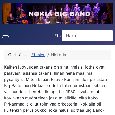
Etsi
Type 2 or more characters f
Olet tässä:
Etusivu
Historia
Kaiken luovuuden takana on aina ihmisiä, jotka ovat
palavasti asiansa takana. Ilman heitä maailma
pysähtyisi. Miten kauan Paavo Ranisen idea perustaa
Big Band juuri Nokialle odotti toteutumistaan, sitä ei
varmuudella tiedetä. Ilmapiiri ei 1980-luvulla ollut
kovinkaan myönteinen jazz-musiikille, eikä koko
Pirkanmaalla ollut toimivaa orkesteria. Nokialla oli
kuitenkin perusjoukko, joka halusi soittaa Big Band-