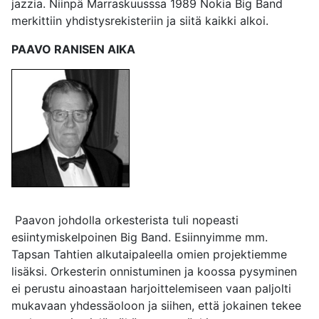
jazzia. Niinpä Marraskuusssa 1989 Nokia Big Band
merkittiin yhdistysrekisteriin ja siitä kaikki alkoi.
PAAVO RANISEN AIKA
Paavon johdolla orkesterista tuli nopeasti
esiintymiskelpoinen Big Band. Esiinnyimme mm.
Tapsan Tahtien alkutaipaleella omien projektiemme
lisäksi. Orkesterin onnistuminen ja koossa pysyminen
ei perustu ainoastaan harjoittelemiseen vaan paljolti
mukavaan yhdessäoloon ja siihen, että jokainen tekee