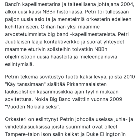
Band’n kapellimestarina ja taiteellisena johtajana 2004,
alkoi uusi kausi NBBn historiassa. Petri toi tullessaan
paljon uusia asioita ja menetelmiä orkesterin edelleen
kehittämiseen. Onhan hän yksi maamme
arvostetuimmista big band -kapellimestareista. Petri
Juutilaisen laaja kontaktiverkko ja suorat yhteydet
maamme eturivin solisteihin toivatkin NBBn
ohjelmistoon uusia haasteita ja mieleenpainuvia
esiintymisiä.
Petrin tekemä sovitustyö tuotti kaksi levyä, joista 2010
"Käy tanssimaan" sisältää Pirkanmaalaisten
laulusolistien kasarimusiikkia ajan tyylin mukaan
sovitettuna. Nokia Big Band valittiin vuonna 2009
”Vuoden Nokialaiseksi”.
Orkesteri on esiintynyt Petrin johdolla useissa juhla- ja
viihdetilaisuuksissa joista suurimmat ovat olleet
Tampere-talon ison salin keikat ja Duke Ellington’in