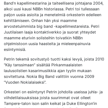
Band’n kapellimestarina ja taiteellisena johtajana 2004,
alkoi uusi kausi NBBn historiassa. Petri toi tullessaan
paljon uusia asioita ja menetelmiä orkesterin edelleen
kehittämiseen. Onhan hän yksi maamme
arvostetuimmista big band -kapellimestareista. Petri
Juutilaisen laaja kontaktiverkko ja suorat yhteydet
maamme eturivin solisteihin toivatkin NBBn
ohjelmistoon uusia haasteita ja mieleenpainuvia
esiintymisiä.
Petrin tekemä sovitustyö tuotti kaksi levyä, joista 2010
"Käy tanssimaan" sisältää Pirkanmaalaisten
laulusolistien kasarimusiikkia ajan tyylin mukaan
sovitettuna. Nokia Big Band valittiin vuonna 2009
”Vuoden Nokialaiseksi”.
Orkesteri on esiintynyt Petrin johdolla useissa juhla- ja
viihdetilaisuuksissa joista suurimmat ovat olleet
Tampere-talon ison salin keikat ja Duke Ellington’in