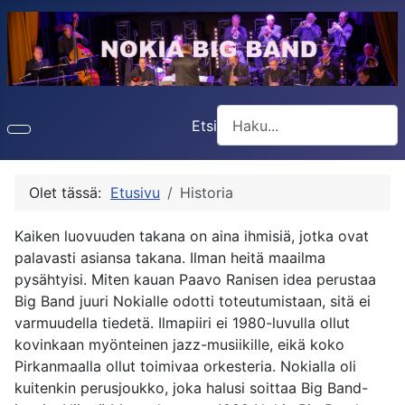
Etsi
Type 2 or more characters f
Olet tässä:
Etusivu
Historia
Kaiken luovuuden takana on aina ihmisiä, jotka ovat
palavasti asiansa takana. Ilman heitä maailma
pysähtyisi. Miten kauan Paavo Ranisen idea perustaa
Big Band juuri Nokialle odotti toteutumistaan, sitä ei
varmuudella tiedetä. Ilmapiiri ei 1980-luvulla ollut
kovinkaan myönteinen jazz-musiikille, eikä koko
Pirkanmaalla ollut toimivaa orkesteria. Nokialla oli
kuitenkin perusjoukko, joka halusi soittaa Big Band-