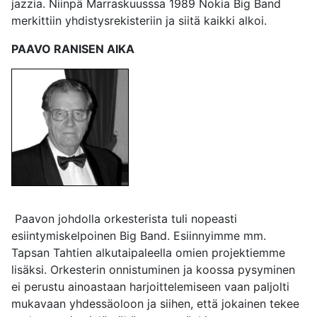
jazzia. Niinpä Marraskuusssa 1989 Nokia Big Band
merkittiin yhdistysrekisteriin ja siitä kaikki alkoi.
PAAVO RANISEN AIKA
Paavon johdolla orkesterista tuli nopeasti
esiintymiskelpoinen Big Band. Esiinnyimme mm.
Tapsan Tahtien alkutaipaleella omien projektiemme
lisäksi. Orkesterin onnistuminen ja koossa pysyminen
ei perustu ainoastaan harjoittelemiseen vaan paljolti
mukavaan yhdessäoloon ja siihen, että jokainen tekee