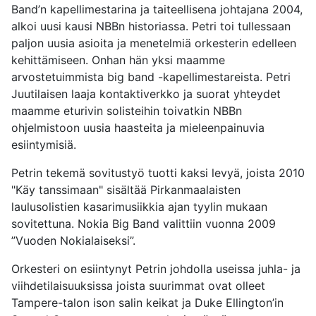
Band’n kapellimestarina ja taiteellisena johtajana 2004,
alkoi uusi kausi NBBn historiassa. Petri toi tullessaan
paljon uusia asioita ja menetelmiä orkesterin edelleen
kehittämiseen. Onhan hän yksi maamme
arvostetuimmista big band -kapellimestareista. Petri
Juutilaisen laaja kontaktiverkko ja suorat yhteydet
maamme eturivin solisteihin toivatkin NBBn
ohjelmistoon uusia haasteita ja mieleenpainuvia
esiintymisiä.
Petrin tekemä sovitustyö tuotti kaksi levyä, joista 2010
"Käy tanssimaan" sisältää Pirkanmaalaisten
laulusolistien kasarimusiikkia ajan tyylin mukaan
sovitettuna. Nokia Big Band valittiin vuonna 2009
”Vuoden Nokialaiseksi”.
Orkesteri on esiintynyt Petrin johdolla useissa juhla- ja
viihdetilaisuuksissa joista suurimmat ovat olleet
Tampere-talon ison salin keikat ja Duke Ellington’in