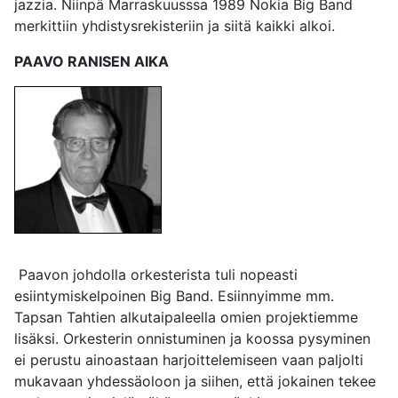
jazzia. Niinpä Marraskuusssa 1989 Nokia Big Band
merkittiin yhdistysrekisteriin ja siitä kaikki alkoi.
PAAVO RANISEN AIKA
Paavon johdolla orkesterista tuli nopeasti
esiintymiskelpoinen Big Band. Esiinnyimme mm.
Tapsan Tahtien alkutaipaleella omien projektiemme
lisäksi. Orkesterin onnistuminen ja koossa pysyminen
ei perustu ainoastaan harjoittelemiseen vaan paljolti
mukavaan yhdessäoloon ja siihen, että jokainen tekee