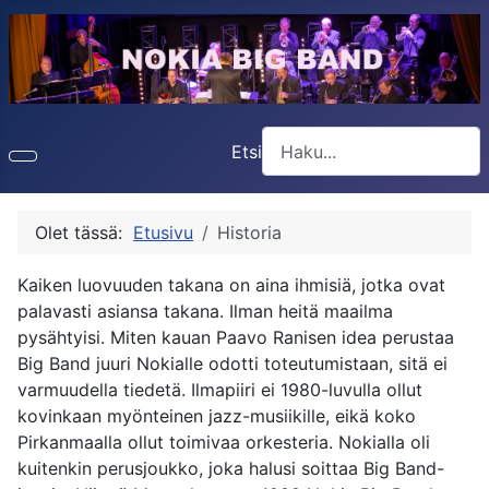
Etsi
Type 2 or more characters f
Olet tässä:
Etusivu
Historia
Kaiken luovuuden takana on aina ihmisiä, jotka ovat
palavasti asiansa takana. Ilman heitä maailma
pysähtyisi. Miten kauan Paavo Ranisen idea perustaa
Big Band juuri Nokialle odotti toteutumistaan, sitä ei
varmuudella tiedetä. Ilmapiiri ei 1980-luvulla ollut
kovinkaan myönteinen jazz-musiikille, eikä koko
Pirkanmaalla ollut toimivaa orkesteria. Nokialla oli
kuitenkin perusjoukko, joka halusi soittaa Big Band-