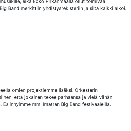
musiikille, eikä koko Pirkanmaalla ollut toimivaa
 Band merkittiin yhdistysrekisteriin ja siitä kaikki alkoi.
eella omien projektiemme lisäksi. Orkesterin
ihen, että jokainen tekee parhaansa ja vielä vähän
 Esiinnyimme mm. Imatran Big Band festivaaleilla.