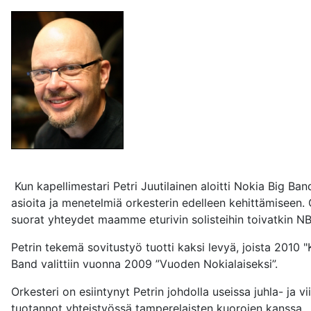
Kun kapellimestari Petri Juutilainen aloitti Nokia Big Band
asioita ja menetelmiä orkesterin edelleen kehittämiseen.
suorat yhteydet maamme eturivin solisteihin toivatkin NB
Petrin tekemä sovitustyö tuotti kaksi levyä, joista 2010 
Band valittiin vuonna 2009 ”Vuoden Nokialaiseksi”.
Orkesteri on esiintynyt Petrin johdolla useissa juhla- ja 
tuotannot yhteistyössä tamperelaisten kuorojen kanssa.