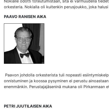
Nokialle odotti toteutumistaan, sitä ei varmuudella tiedet
orkesteria. Nokialla oli kuitenkin perusjoukko, joka halus
PAAVO RANISEN AIKA
Paavon johdolla orkesterista tuli nopeasti esiintymiskel
onnistuminen ja koossa pysyminen ei perustu ainoastaan h
enemmänkin. Perustajajäseninä mukana oli Pirkanmaan etu
PETRI JUUTILAISEN AIKA