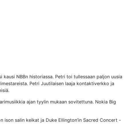
i kausi NBBn historiassa. Petri toi tullessaan paljon uusia
estareista. Petri Juutilaisen laaja kontaktiverkko ja
isiä.
sarimusiikkia ajan tyylin mukaan sovitettuna. Nokia Big
on ison salin keikat ja Duke Ellington’in Sacred Concert -