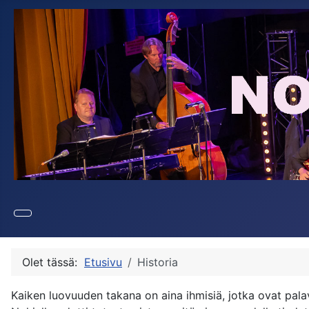
Olet tässä:
Etusivu
Historia
Kaiken luovuuden takana on aina ihmisiä, jotka ovat pala