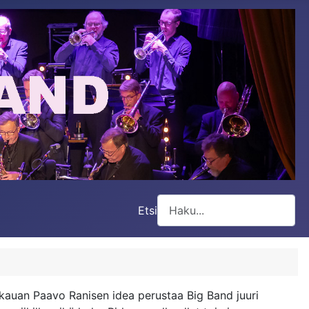
Etsi
Type 2 or more characters for
n kauan Paavo Ranisen idea perustaa Big Band juuri