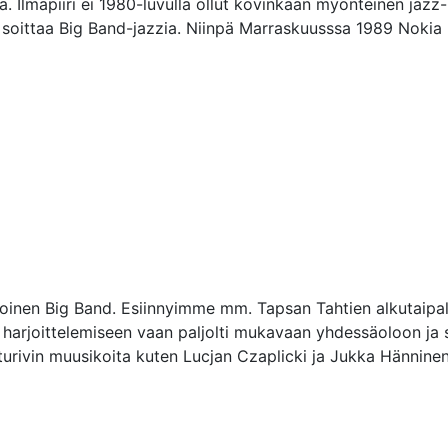
ä. Ilmapiiri ei 1980-luvulla ollut kovinkaan myönteinen jazz-
i soittaa Big Band-jazzia. Niinpä Marraskuusssa 1989 Nokia Big
poinen Big Band. Esiinnyimme mm. Tapsan Tahtien alkutaipal
arjoittelemiseen vaan paljolti mukavaan yhdessäoloon ja si
rivin muusikoita kuten Lucjan Czaplicki ja Jukka Hänninen.