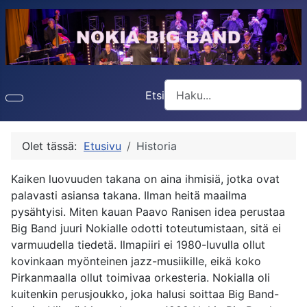
Etsi
Type 2 or more characters f
Olet tässä:
Etusivu
Historia
Kaiken luovuuden takana on aina ihmisiä, jotka ovat
palavasti asiansa takana. Ilman heitä maailma
pysähtyisi. Miten kauan Paavo Ranisen idea perustaa
Big Band juuri Nokialle odotti toteutumistaan, sitä ei
varmuudella tiedetä. Ilmapiiri ei 1980-luvulla ollut
kovinkaan myönteinen jazz-musiikille, eikä koko
Pirkanmaalla ollut toimivaa orkesteria. Nokialla oli
kuitenkin perusjoukko, joka halusi soittaa Big Band-