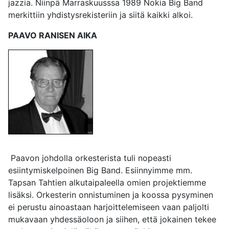
jazzia. Niinpä Marraskuusssa 1989 Nokia Big Band
merkittiin yhdistysrekisteriin ja siitä kaikki alkoi.
PAAVO RANISEN AIKA
Paavon johdolla orkesterista tuli nopeasti
esiintymiskelpoinen Big Band. Esiinnyimme mm.
Tapsan Tahtien alkutaipaleella omien projektiemme
lisäksi. Orkesterin onnistuminen ja koossa pysyminen
ei perustu ainoastaan harjoittelemiseen vaan paljolti
mukavaan yhdessäoloon ja siihen, että jokainen tekee