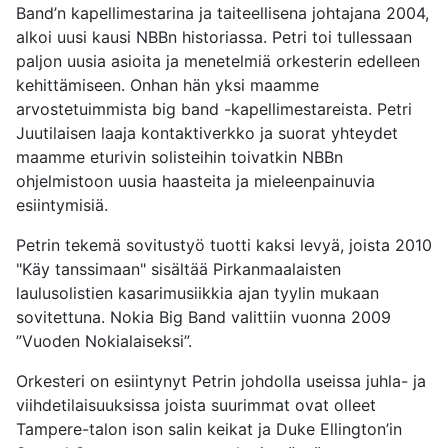
Band’n kapellimestarina ja taiteellisena johtajana 2004,
alkoi uusi kausi NBBn historiassa. Petri toi tullessaan
paljon uusia asioita ja menetelmiä orkesterin edelleen
kehittämiseen. Onhan hän yksi maamme
arvostetuimmista big band -kapellimestareista. Petri
Juutilaisen laaja kontaktiverkko ja suorat yhteydet
maamme eturivin solisteihin toivatkin NBBn
ohjelmistoon uusia haasteita ja mieleenpainuvia
esiintymisiä.
Petrin tekemä sovitustyö tuotti kaksi levyä, joista 2010
"Käy tanssimaan" sisältää Pirkanmaalaisten
laulusolistien kasarimusiikkia ajan tyylin mukaan
sovitettuna. Nokia Big Band valittiin vuonna 2009
”Vuoden Nokialaiseksi”.
Orkesteri on esiintynyt Petrin johdolla useissa juhla- ja
viihdetilaisuuksissa joista suurimmat ovat olleet
Tampere-talon ison salin keikat ja Duke Ellington’in