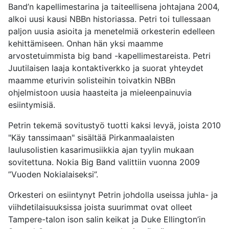
Band’n kapellimestarina ja taiteellisena johtajana 2004,
alkoi uusi kausi NBBn historiassa. Petri toi tullessaan
paljon uusia asioita ja menetelmiä orkesterin edelleen
kehittämiseen. Onhan hän yksi maamme
arvostetuimmista big band -kapellimestareista. Petri
Juutilaisen laaja kontaktiverkko ja suorat yhteydet
maamme eturivin solisteihin toivatkin NBBn
ohjelmistoon uusia haasteita ja mieleenpainuvia
esiintymisiä.
Petrin tekemä sovitustyö tuotti kaksi levyä, joista 2010
"Käy tanssimaan" sisältää Pirkanmaalaisten
laulusolistien kasarimusiikkia ajan tyylin mukaan
sovitettuna. Nokia Big Band valittiin vuonna 2009
”Vuoden Nokialaiseksi”.
Orkesteri on esiintynyt Petrin johdolla useissa juhla- ja
viihdetilaisuuksissa joista suurimmat ovat olleet
Tampere-talon ison salin keikat ja Duke Ellington’in