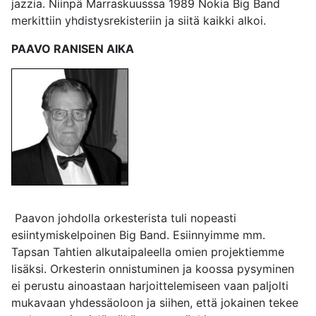
jazzia. Niinpä Marraskuusssa 1989 Nokia Big Band
merkittiin yhdistysrekisteriin ja siitä kaikki alkoi.
PAAVO RANISEN AIKA
Paavon johdolla orkesterista tuli nopeasti
esiintymiskelpoinen Big Band. Esiinnyimme mm.
Tapsan Tahtien alkutaipaleella omien projektiemme
lisäksi. Orkesterin onnistuminen ja koossa pysyminen
ei perustu ainoastaan harjoittelemiseen vaan paljolti
mukavaan yhdessäoloon ja siihen, että jokainen tekee