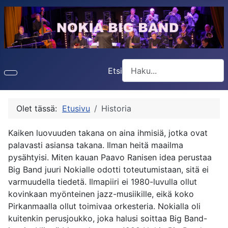
Etsi
Type 2 or more characters f
Olet tässä:
Etusivu
Historia
Kaiken luovuuden takana on aina ihmisiä, jotka ovat
palavasti asiansa takana. Ilman heitä maailma
pysähtyisi. Miten kauan Paavo Ranisen idea perustaa
Big Band juuri Nokialle odotti toteutumistaan, sitä ei
varmuudella tiedetä. Ilmapiiri ei 1980-luvulla ollut
kovinkaan myönteinen jazz-musiikille, eikä koko
Pirkanmaalla ollut toimivaa orkesteria. Nokialla oli
kuitenkin perusjoukko, joka halusi soittaa Big Band-