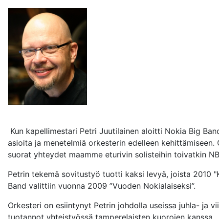
Kun kapellimestari Petri Juutilainen aloitti Nokia Big Band
asioita ja menetelmiä orkesterin edelleen kehittämiseen.
suorat yhteydet maamme eturivin solisteihin toivatkin NB
Petrin tekemä sovitustyö tuotti kaksi levyä, joista 2010 
Band valittiin vuonna 2009 ”Vuoden Nokialaiseksi”.
Orkesteri on esiintynyt Petrin johdolla useissa juhla- ja 
tuotannot yhteistyössä tamperelaisten kuorojen kanssa.