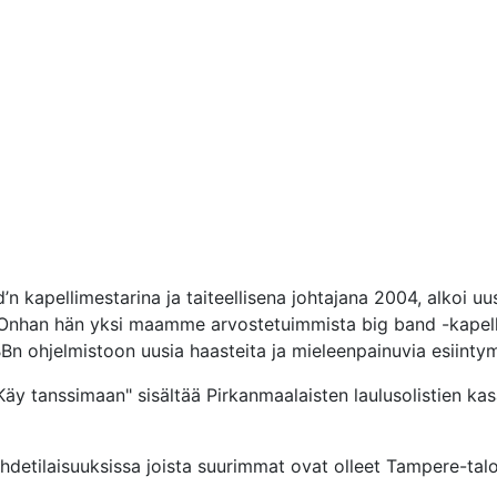
’n kapellimestarina ja taiteellisena johtajana 2004, alkoi uus
 Onhan hän yksi maamme arvostetuimmista big band -kapellim
Bn ohjelmistoon uusia haasteita ja mieleenpainuvia esiintym
"Käy tanssimaan" sisältää Pirkanmaalaisten laulusolistien ka
viihdetilaisuuksissa joista suurimmat ovat olleet Tampere-tal