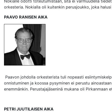
Nokialle odotti toteutumistaan, sitä ei varmuudella tiedet
orkesteria. Nokialla oli kuitenkin perusjoukko, joka halus
PAAVO RANISEN AIKA
Paavon johdolla orkesterista tuli nopeasti esiintymiskel
onnistuminen ja koossa pysyminen ei perustu ainoastaan h
enemmänkin. Perustajajäseninä mukana oli Pirkanmaan etu
PETRI JUUTILAISEN AIKA