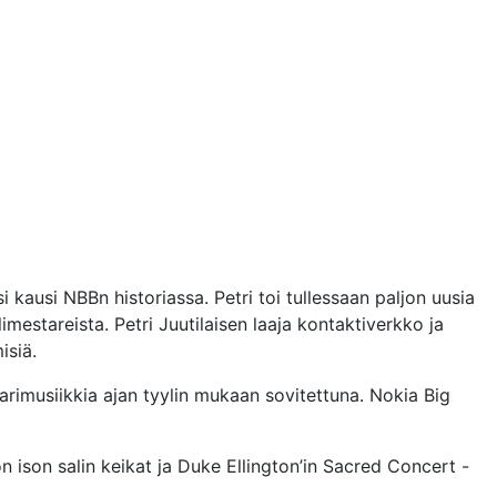
i kausi NBBn historiassa. Petri toi tullessaan paljon uusia
estareista. Petri Juutilaisen laaja kontaktiverkko ja
isiä.
sarimusiikkia ajan tyylin mukaan sovitettuna. Nokia Big
on ison salin keikat ja Duke Ellington’in Sacred Concert -