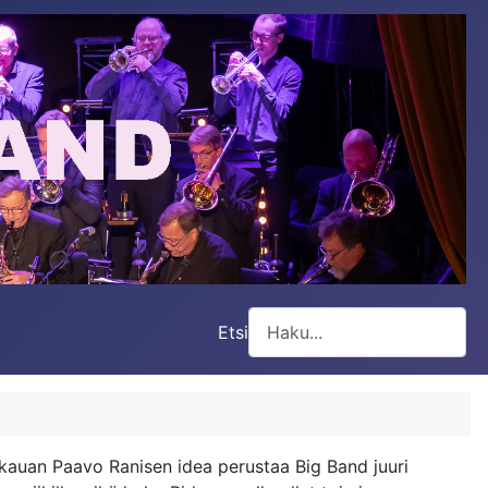
Etsi
Type 2 or more characters for
n kauan Paavo Ranisen idea perustaa Big Band juuri