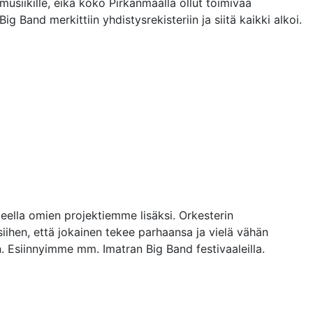
musiikille, eikä koko Pirkanmaalla ollut toimivaa
 Band merkittiin yhdistysrekisteriin ja siitä kaikki alkoi.
eella omien projektiemme lisäksi. Orkesterin
ihen, että jokainen tekee parhaansa ja vielä vähän
 Esiinnyimme mm. Imatran Big Band festivaaleilla.