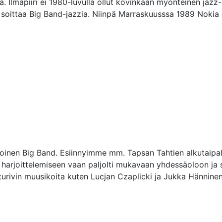
ä. Ilmapiiri ei 1980-luvulla ollut kovinkaan myönteinen jazz-
i soittaa Big Band-jazzia. Niinpä Marraskuusssa 1989 Nokia Big
poinen Big Band. Esiinnyimme mm. Tapsan Tahtien alkutaipal
arjoittelemiseen vaan paljolti mukavaan yhdessäoloon ja si
rivin muusikoita kuten Lucjan Czaplicki ja Jukka Hänninen.