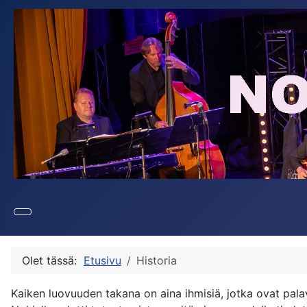
Olet tässä:
Etusivu
Historia
Kaiken luovuuden takana on aina ihmisiä, jotka ovat pala