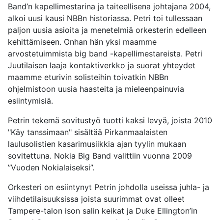
Band’n kapellimestarina ja taiteellisena johtajana 2004,
alkoi uusi kausi NBBn historiassa. Petri toi tullessaan
paljon uusia asioita ja menetelmiä orkesterin edelleen
kehittämiseen. Onhan hän yksi maamme
arvostetuimmista big band -kapellimestareista. Petri
Juutilaisen laaja kontaktiverkko ja suorat yhteydet
maamme eturivin solisteihin toivatkin NBBn
ohjelmistoon uusia haasteita ja mieleenpainuvia
esiintymisiä.
Petrin tekemä sovitustyö tuotti kaksi levyä, joista 2010
"Käy tanssimaan" sisältää Pirkanmaalaisten
laulusolistien kasarimusiikkia ajan tyylin mukaan
sovitettuna. Nokia Big Band valittiin vuonna 2009
”Vuoden Nokialaiseksi”.
Orkesteri on esiintynyt Petrin johdolla useissa juhla- ja
viihdetilaisuuksissa joista suurimmat ovat olleet
Tampere-talon ison salin keikat ja Duke Ellington’in