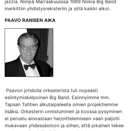
jazzia. Niinpä Marraskuusssa 1989 Nokia Big Band
merkittiin yhdistysrekisteriin ja siitä kaikki alkoi.
PAAVO RANISEN AIKA
Paavon johdolla orkesterista tuli nopeasti
esiintymiskelpoinen Big Band. Esiinnyimme mm.
Tapsan Tahtien alkutaipaleella omien projektiemme
lisäksi. Orkesterin onnistuminen ja koossa pysyminen
ei perustu ainoastaan harjoittelemiseen vaan paljolti
mukavaan yhdessäoloon ja siihen, että jokainen tekee