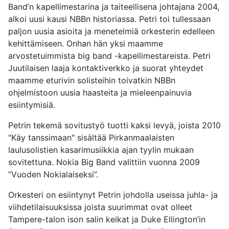
Band’n kapellimestarina ja taiteellisena johtajana 2004,
alkoi uusi kausi NBBn historiassa. Petri toi tullessaan
paljon uusia asioita ja menetelmiä orkesterin edelleen
kehittämiseen. Onhan hän yksi maamme
arvostetuimmista big band -kapellimestareista. Petri
Juutilaisen laaja kontaktiverkko ja suorat yhteydet
maamme eturivin solisteihin toivatkin NBBn
ohjelmistoon uusia haasteita ja mieleenpainuvia
esiintymisiä.
Petrin tekemä sovitustyö tuotti kaksi levyä, joista 2010
"Käy tanssimaan" sisältää Pirkanmaalaisten
laulusolistien kasarimusiikkia ajan tyylin mukaan
sovitettuna. Nokia Big Band valittiin vuonna 2009
”Vuoden Nokialaiseksi”.
Orkesteri on esiintynyt Petrin johdolla useissa juhla- ja
viihdetilaisuuksissa joista suurimmat ovat olleet
Tampere-talon ison salin keikat ja Duke Ellington’in