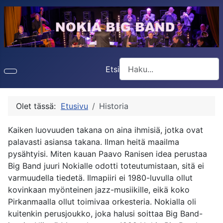
Etsi
Type 2 or more characters f
Olet tässä:
Etusivu
Historia
Kaiken luovuuden takana on aina ihmisiä, jotka ovat
palavasti asiansa takana. Ilman heitä maailma
pysähtyisi. Miten kauan Paavo Ranisen idea perustaa
Big Band juuri Nokialle odotti toteutumistaan, sitä ei
varmuudella tiedetä. Ilmapiiri ei 1980-luvulla ollut
kovinkaan myönteinen jazz-musiikille, eikä koko
Pirkanmaalla ollut toimivaa orkesteria. Nokialla oli
kuitenkin perusjoukko, joka halusi soittaa Big Band-