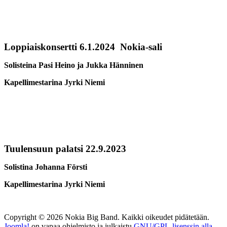
Loppiaiskonsertti 6.1.2024 Nokia-sali
Solisteina Pasi Heino ja Jukka Hänninen
Kapellimestarina Jyrki Niemi
Tuulensuun palatsi 22.9.2023
Solistina Johanna Försti
Kapellimestarina Jyrki Niemi
Copyright © 2026 Nokia Big Band. Kaikki oikeudet pidätetään.
Joomla!
on vapaa ohjelmisto ja julkaistu
GNU/GPL-lisenssin alla.