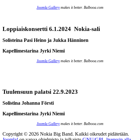
Joomla Gallery
makes it better. Balbooa.com
Loppiaiskonsertti 6.1.2024 Nokia-sali
Solisteina Pasi Heino ja Jukka Hänninen
Kapellimestarina Jyrki Niemi
Joomla Gallery
makes it better. Balbooa.com
Tuulensuun palatsi 22.9.2023
Solistina Johanna Försti
Kapellimestarina Jyrki Niemi
Joomla Gallery
makes it better. Balbooa.com
Copyright © 2026 Nokia Big Band. Kaikki oikeudet pidätetään.
Joomla!
on vapaa ohjelmisto ja julkaistu
GNU/GPL-lisenssin alla.